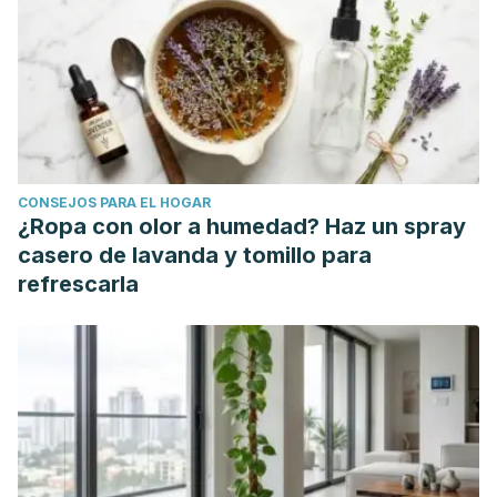
11
(2), 175-181.
https://www.researchgate.net/publication/223974526_Antioxida
Pareek, Sunil & Sagar, Narashans & Sharma, Sunil &
Yadav, Vinay.
(2017). Onion (Allium cepa L.).
https://www.researchgate.net/publication/319703260_Onion_
Ramírez, G.
(2003). Sábila (Aloe vera).
Natura Medicatrix:
CONSEJOS PARA EL HOGAR
Revista médica para el estudio y difusión de las medicinas
¿Ropa con olor a humedad? Haz un spray
alternativas
,
21
(1), 26-33.
casero de lavanda y tomillo para
https://dialnet.unirioja.es/descarga/articulo/4956300.pdf
refrescarla