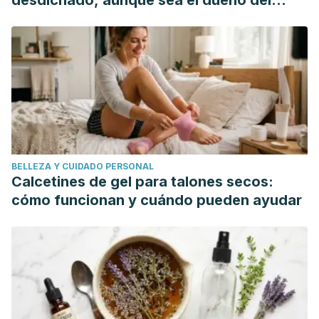
desdichado, aunque sea el dueño del
florales de Bach en la inflamación aguda. Revista Cubana
mundo"
de Investigaciones Biomedicas.
Rev Cubana Med Gen Integr v.19 n.4 Ciudad de La Habana
jul.-ago. 2003. Aplicación de la terapia floral de Bach en
niños con retardo del desarrollo psíquico.
http://scielo.sld.cu/scielo.php?pid=S0864-
21252003000400005&script=sci_arttext&tlng=en
MedlinePlus. Fobia.
BELLEZA Y CUIDADO PERSONAL
https://medlineplus.gov/spanish/phobias.html
Calcetines de gel para talones secos:
cómo funcionan y cuándo pueden ayudar