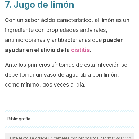
7. Jugo de limón
Con un sabor ácido característico, el limón es un
ingrediente con propiedades antivirales,
antimicrobianas y antibacterianas que
pueden
ayudar en el alivio de la
cistitis
.
Ante los primeros síntomas de esta infección se
debe tomar un vaso de agua tibia con limón,
como mínimo, dos veces al día.
Bibliografía
Todas las fuentes citadas fueron revisadas a profundidad por
nuestro equipo, para asegurar su calidad, confiabilidad,
Este texto se ofrece únicamente con propósitos informativos y no