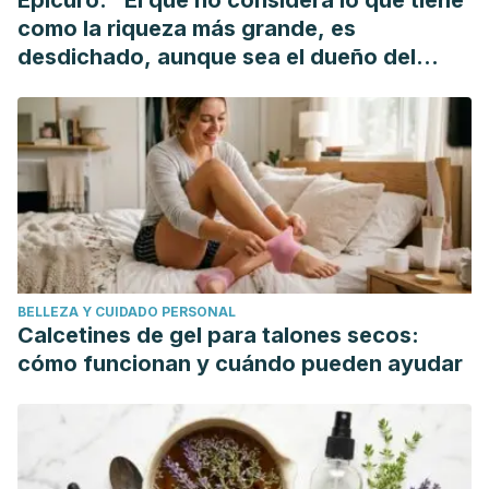
Epicuro: "El que no considera lo que tiene
out mice (LDLR-/-). Food and Chemical Toxicology.
como la riqueza más grande, es
https://doi.org/10.1016/j.fct.2004.03.007
desdichado, aunque sea el dueño del
Jung, E., Bae, M., Jo, E., Jo, Y., & Lee, S. (2011). Antioxidant
mundo"
activity of different parts of eggplant. Journal of Medicinal
Plants Research.
BELLEZA Y CUIDADO PERSONAL
Calcetines de gel para talones secos:
cómo funcionan y cuándo pueden ayudar