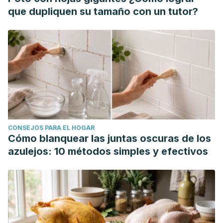
Salar O, Mustaq F, Ahmed M. Defecation pain and
que dupliquen su tamaño con un tutor?
coccydynia due to an anteverted coccyx: a case report. J
Med Case Rep. 2012; 6: 175. Accessed 7/1/2020.
CONSEJOS PARA EL HOGAR
Cómo blanquear las juntas oscuras de los
azulejos: 10 métodos simples y efectivos