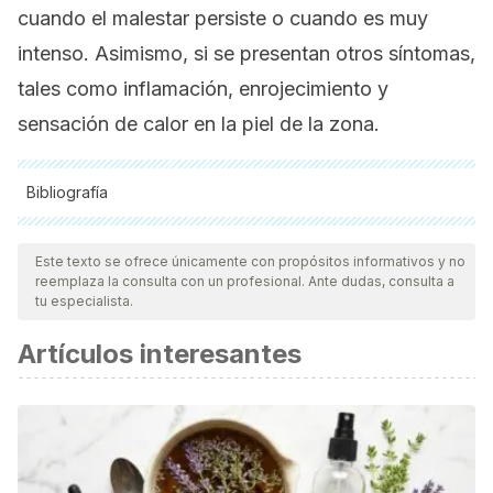
cuando el malestar persiste o cuando es muy
intenso. Asimismo, si se presentan otros síntomas,
tales como inflamación, enrojecimiento y
sensación de calor en la piel de la zona.
Bibliografía
Todas las fuentes citadas fueron revisadas a profundidad por
nuestro equipo, para asegurar su calidad, confiabilidad,
Este texto se ofrece únicamente con propósitos informativos y no
reemplaza la consulta con un profesional. Ante dudas, consulta a
vigencia y validez.
La bibliografía de este artículo fue
tu especialista.
considerada confiable y de precisión académica o
Artículos interesantes
científica.
Bannura G. Enfermedad pilonidal sacro-coccígea: factores
de riesgo y tratamiento quirúrgico. Rev Chil Cir. 2011; 63(5):
527-533.
Emerson S, Speece A. Manipulation of the coccyx with