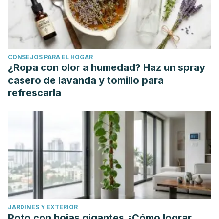
anesthesia for the management of coccydynia. J Am
Osteopath Assoc. 2012; 112: 805-807.
Navarro Navarro R, Navarro García R, Santana Suárez R,
Barroso Rosa S. Coccigodinia. Situación actual, diagnóstico
CONSEJOS PARA EL HOGAR
y tratamiento. Canarias médica y quirúrgica. 2011; 2: 28-37
¿Ropa con olor a humedad? Haz un spray
Ortega Sánchez-Pinilla R. ¿Cuáles son los ejercicios
casero de lavanda y tomillo para
indicados en la lumbalgia crónica y en la hernia discal?
refrescarla
FMC - Formación Médica Continuada en Atención Primaria.
2020; 27(1): 34-46.
Patel R, Appannagari A, Whang P. Coccydynia. Curr Rev
Musculoskelet Med. 2008; 1(3-4): 223-226.
Rivero Torres R, Álvarez Fiallo R. Hernia discal lumbar:
algunos aspectos del diagnóstico. Rev Cub Med Mil. 2004;
33(2). Disponible en: http://scielo.sld.cu/scielo.php?
script=sci_arttext&pid=S0138-
JARDINES Y EXTERIOR
65572004000200003&lng=es.
Poto con hojas gigantes ¿Cómo lograr