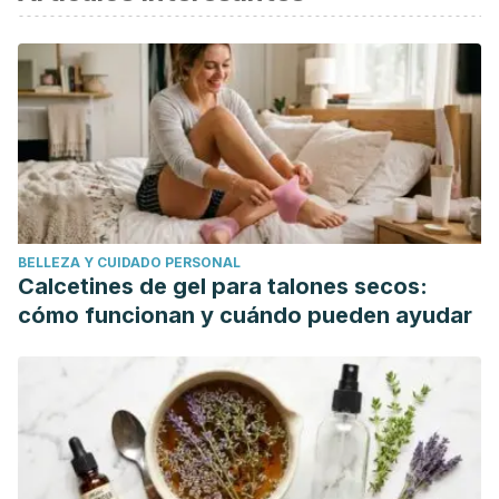
Schinca, N., & Alvarez, J. (2012). artropatía neuropática o
Pie de Charcot.
TraumaTología Revista Biomedicina
|Traumatología
.
Paz Jiménez, J.; González-Busto Mújica, I.; Paz Aparicio, J.
(2002). Artrosis : patogenia y desarrollo.
Rev Ortop
Traumatol
.
Wainstein, E. (2014). Patogénesis de la artrosis.
Revista
Médica Clínica Las Condes
. https://doi.org/10.1016/S0716-
BELLEZA Y CUIDADO PERSONAL
8640(14)70098-7
Calcetines de gel para talones secos:
cómo funcionan y cuándo pueden ayudar