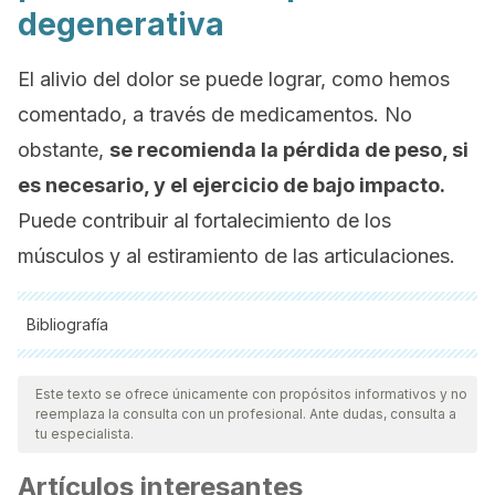
degenerativa
El alivio del dolor se puede lograr, como hemos
comentado, a través de medicamentos. No
obstante,
se recomienda la pérdida de peso, si
es necesario, y el ejercicio de bajo impacto.
Puede contribuir al fortalecimiento de los
músculos y al estiramiento de las articulaciones.
Bibliografía
Todas las fuentes citadas fueron revisadas a profundidad por
nuestro equipo, para asegurar su calidad, confiabilidad,
Este texto se ofrece únicamente con propósitos informativos y no
reemplaza la consulta con un profesional. Ante dudas, consulta a
vigencia y validez.
La bibliografía de este artículo fue
tu especialista.
considerada confiable y de precisión académica o
Artículos interesantes
científica.