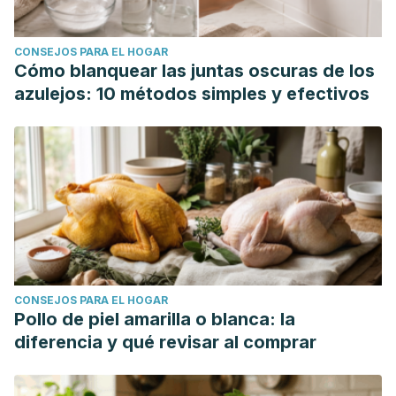
during 10 years' follow-up: population based cohort study.
BMJ (Clinical Research ed.)
, 361, k1951.
CONSEJOS PARA EL HOGAR
https://pmc.ncbi.nlm.nih.gov/articles/PMC5964332/
Cómo blanquear las juntas oscuras de los
Harvard Health Publishing. (2022, May 15). Going off
azulejos: 10 métodos simples y efectivos
antidepressants.
Harvard Health Publishing.
https://www.health.harvard.edu/diseases-and-
conditions/going-off-antidepressants
Henssler, J., Heinz, A., Brandt, L., & Bschor, T. (2019).
Antidepressant Withdrawal and Rebound Phenomena.
Deutsches Arzteblatt International, 116
(20), 355–361.
https://pmc.ncbi.nlm.nih.gov/articles/PMC6637660
/
Hirsch, M., & Birnbaum, R. J. (2024, May 6). Sexual
CONSEJOS PARA EL HOGAR
dysfunction caused by selective serotonin reuptake
Pollo de piel amarilla o blanca: la
inhibitors (SSRIs): Clinical features and management.
diferencia y qué revisar al comprar
UpToDate.
https://www.uptodate.com/contents/sexual-
dysfunction-caused-by-selective-serotonin-reuptake-