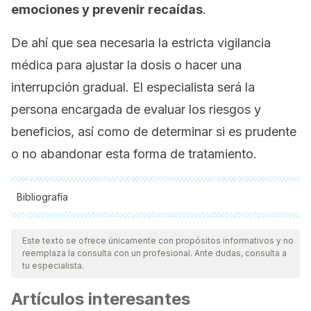
emociones y prevenir recaídas
.
De ahí que sea necesaria la estricta vigilancia
médica para ajustar la dosis o hacer una
interrupción gradual. El especialista será la
persona encargada de evaluar los riesgos y
beneficios, así como de determinar si es prudente
o no abandonar esta forma de tratamiento.
Bibliografía
Todas las fuentes citadas fueron revisadas a profundidad por
nuestro equipo, para asegurar su calidad, confiabilidad,
Este texto se ofrece únicamente con propósitos informativos y no
reemplaza la consulta con un profesional. Ante dudas, consulta a
vigencia y validez.
La bibliografía de este artículo fue
tu especialista.
considerada confiable y de precisión académica o
Artículos interesantes
científica.