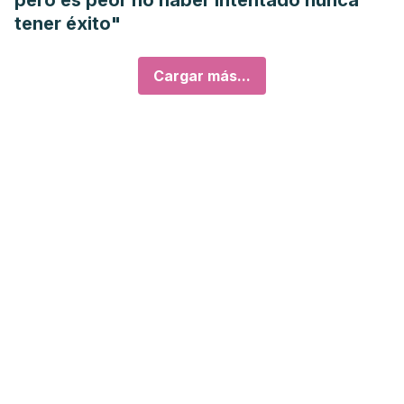
pero es peor no haber intentado nunca
tener éxito"
Cargar más...