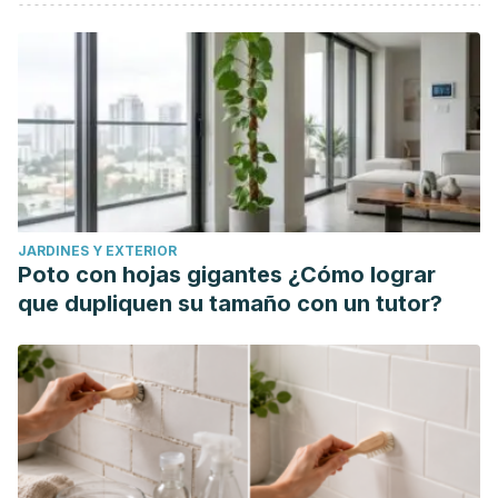
Alcázar-Hernández, J. M., Pecci-Lloret, M. R., & Guerrero-
Gironés, J. (2024). Oral Manifestations in Patients in
Treatment with Antidepressants: A Systematic Review.
Journal of Clinical Medicine,
13
(22), 6945.
https://www.mdpi.com/2077-0383/13/22/6945
Coe, A., Gunn, J., Fletcher, S., Murray, E., & Kaylor-Hughes,
C. (2023). Self-reported reasons for reducing or stopping
antidepressant medications in primary care: thematic
JARDINES Y EXTERIOR
analysis of the diamond longitudinal study.
Primary Health
Poto con hojas gigantes ¿Cómo lograr
Care Research & Development
, 24, e16.
que dupliquen su tamaño con un tutor?
https://pmc.ncbi.nlm.nih.gov/articles/PMC9972355/
Chu, A., & Wadhwa, R. (2023, May 1). Selective Serotonin
Reuptake Inhibitors.
StatPearls Publishing.
https://www.ncbi.nlm.nih.gov/books/NBK554406/
Gafoor, R., Booth, H. P., & Gulliford, M. C. (2018).
Antidepressant utilisation and incidence of weight gain