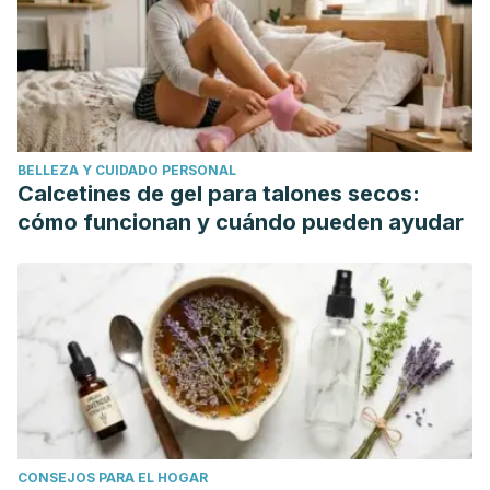
content/uploads/2013/04/Las-canas-en-realidad-son-
amarillas.pdf
Nishimura, E. K., Granter, S. R., & Fisher, D. E. (2005).
Mechanisms of hair graying: Incomplete melanocyte stem
cell maintenance in the niche. Science, 307(5710), 720–
BELLEZA Y CUIDADO PERSONAL
724.
https://doi.org/10.1126/science.1099593
Calcetines de gel para talones secos:
Trüeb, R. M., & Tobin, D. J. (2010). Aging hair. Aging
cómo funcionan y cuándo pueden ayudar
Hair (pp. 1–270). Springer Berlin Heidelberg.
https://doi.org/10.1007/978-3-642-02636-2
CONSEJOS PARA EL HOGAR