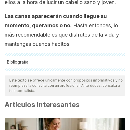
ellos a la hora de lucir un cabello sano y joven.
Las canas aparecerán cuando llegue su
momento, queramos o no.
Hasta entonces, lo
más recomendable es que disfrutes de la vida y
mantengas buenos hábitos.
Bibliografía
Todas las fuentes citadas fueron revisadas a profundidad por
nuestro equipo, para asegurar su calidad, confiabilidad,
Este texto se ofrece únicamente con propósitos informativos y no
reemplaza la consulta con un profesional. Ante dudas, consulta a
vigencia y validez.
La bibliografía de este artículo fue
tu especialista.
considerada confiable y de precisión académica o
Artículos interesantes
científica.
Ferro, Lorena. Ramon Grimalt: “Las canas en realidad son
amarillas”. La Vanguardia. Disponible
en:
https://www.grimalt.net/wp-