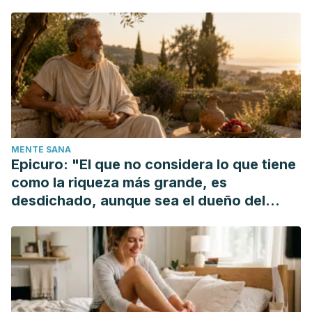
Cyst: An Uncommon and Underdiagnosed Entity.
Int J
Trichology
. 2018;10(1):31–33. doi:10.4103/ijt.ijt_61_17
Grajqevci-Kotori M, Kocinaj A. Exfoliative Skin-peeling,
Benefits from This Procedure and Our Experience.
Med
Arch
. 2015;69(6):414–416. doi:10.5455/medarh.2015.69.414-
416
Kraft J, Freiman A. Management of acne.
CMAJ
.
MENTE SANA
2011;183(7):E430–E435. doi:10.1503/cmaj.090374
Epicuro: "El que no considera lo que tiene
como la riqueza más grande, es
desdichado, aunque sea el dueño del
mundo"