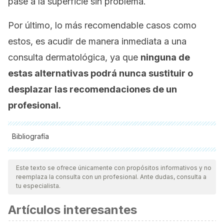
pase a la superficie sin problema.
Por último, lo más recomendable casos como
estos, es acudir de manera inmediata a una
consulta dermatológica, ya que
ninguna de
estas alternativas podrá nunca sustituir o
desplazar las recomendaciones de un
profesional.
Bibliografía
Todas las fuentes citadas fueron revisadas a profundidad por
nuestro equipo, para asegurar su calidad, confiabilidad,
Este texto se ofrece únicamente con propósitos informativos y no
reemplaza la consulta con un profesional. Ante dudas, consulta a
vigencia y validez.
La bibliografía de este artículo fue
tu especialista.
considerada confiable y de precisión académica o
Artículos interesantes
científica.
Anand P, Sarin N, Misri R, Khurana VK. Eruptive Vellus Hair