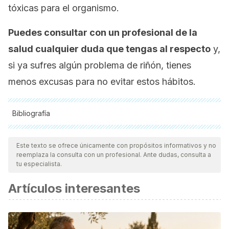
tóxicas para el organismo.
Puedes consultar con un profesional de la
salud cualquier duda que tengas al respecto
y,
si ya sufres algún problema de riñón, tienes
menos excusas para no evitar estos hábitos.
Bibliografía
Todas las fuentes citadas fueron revisadas a profundidad por
nuestro equipo, para asegurar su calidad, confiabilidad,
Este texto se ofrece únicamente con propósitos informativos y no
reemplaza la consulta con un profesional. Ante dudas, consulta a
vigencia y validez.
La bibliografía de este artículo fue
tu especialista.
considerada confiable y de precisión académica o
Artículos interesantes
científica.
Michishita R, Matsuda T, Kawakami S, et al. The association
between changes in lifestyle behaviors and the incidence