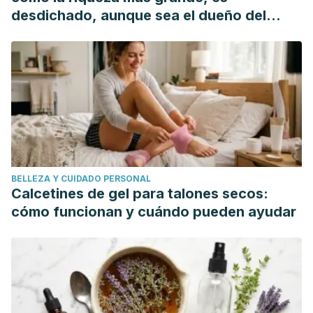
Revista Cubana de Ciencia Agrícola.
desdichado, aunque sea el dueño del
mundo"
BELLEZA Y CUIDADO PERSONAL
Calcetines de gel para talones secos:
cómo funcionan y cuándo pueden ayudar