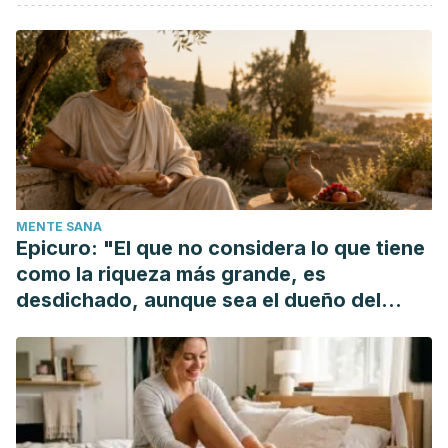
“Natural paterns of sleep” en
web
healthysleep
Germain, A., & Kupfer, D. J. (2008, October). Circadian
rhythm disturbances in depression.
Human
Psychopharmacology
, 23(7), 571-585
“La inflcuencia de la alimentación en el estado de ánimo”,
en
web
Clínica de la Familia
Mercedes Parra, “Las ventajas de un buen desayuno”,
Salud y Corazón,
114
MENTE SANA
Epicuro: "El que no considera lo que tiene
como la riqueza más grande, es
desdichado, aunque sea el dueño del
mundo"