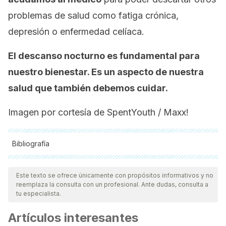
problemas de salud como fatiga crónica,
depresión o enfermedad celíaca.
El descanso nocturno es fundamental para
nuestro bienestar. Es un aspecto de nuestra
salud que también debemos cuidar.
Imagen por cortesía de SpentYouth / Maxx!
Bibliografía
Todas las fuentes citadas fueron revisadas a profundidad por
nuestro equipo, para asegurar su calidad, confiabilidad,
Este texto se ofrece únicamente con propósitos informativos y no
reemplaza la consulta con un profesional. Ante dudas, consulta a
vigencia y validez.
La bibliografía de este artículo fue
tu especialista.
considerada confiable y de precisión académica o
Artículos interesantes
científica.