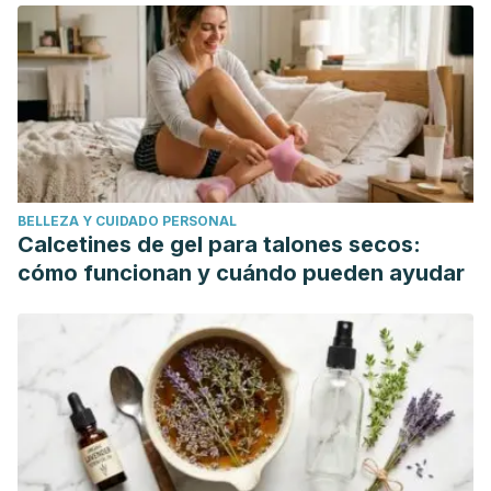
Gallegos Tintoré, S. M., Chel Guerrero, L., & Martínez Ayala,
A. L. (2013). Péptidos con actividad antioxidante de
proteínas vegetales.
OmniaScience Monographs
.
Science Daily. (2019). Substituting healthy plant proteins for
red meat lowers risk for heart disease.
https://www.sciencedaily.com/releases/2019/04/19040914180
American Family Physician. (2009). Soy: A Complete
BELLEZA Y CUIDADO PERSONAL
Source of Protein.
Calcetines de gel para talones secos:
https://www.aafp.org/afp/2009/0101/p43.html
cómo funcionan y cuándo pueden ayudar
Fundación Española de Nutrición. Soja.
http://www.fen.org.es/mercadofen/pdfs/soja.pdf
Fundación Española de Nutrición. Almendra.
http://www.fen.org.es/mercadoFen/pdfs/almendra.pdf
Fundación Española de Nutrición. Pipas de girasol.
https://www.fen.org.es/mercadoFen/pdfs/pipasgirasol.pdf
Harvard T.H. Chan.