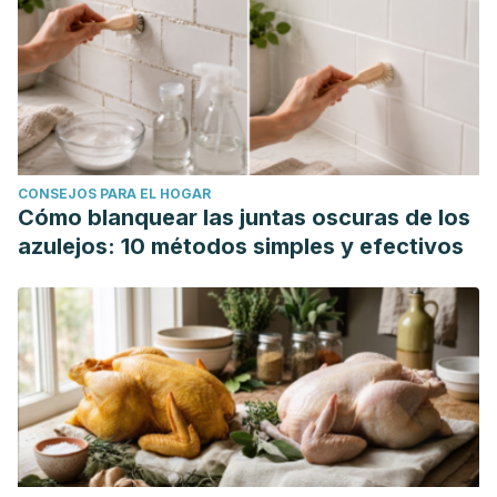
conditions/high-blood-cholesterol/in-
depth/cholesterol/art-20045192
Fundación Española de Nutrición. Legumbres.
https://www.fen.org.es/storage/app/media/imgPublicaciones/
legumbres-nutricion-y-saludvw.pdf
American Heart Association. How Potassium Can Help
CONSEJOS PARA EL HOGAR
Control High Blood Pressure.
Cómo blanquear las juntas oscuras de los
https://www.heart.org/en/health-topics/high-blood-
azulejos: 10 métodos simples y efectivos
pressure/changes-you-can-make-to-manage-high-blood-
pressure/how-potassium-can-help-control-high-blood-
pressure
Harvard T.H. Chan. Calcium: What’s Best for Your Bones
and Health?
https://www.hsph.harvard.edu/nutritionsource/what-should-
you-eat/calcium-and-milk/calcium-full-story/