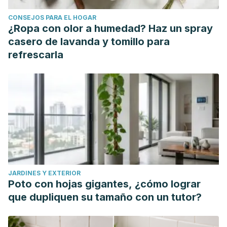
https://www.hsph.harvard.edu/nutritionsource/what-should-
CONSEJOS PARA EL HOGAR
you-eat/calcium-and-milk/calcium-full-story/
¿Ropa con olor a humedad? Haz un spray
American Heart Association.
casero de lavanda y tomillo para
https://www.heart.org/en/health-topics/high-blood-
refrescarla
pressure/changes-you-can-make-to-manage-high-blood-
pressure/how-potassium-can-help-control-high-blood-
pressure
Fundacion Española de Nutrición. Nuez.
http://fen.org.es/mercadoFen/pdfs/nuez.pdf
Science Daily. (2018). Nuts for nuts? Daily serving may help
control weight and benefit health.
https://www.sciencedaily.com/releases/2018/11/181105081742.
JARDINES Y EXTERIOR
Fundación Española de Nutrición. Cacahuete.
Poto con hojas gigantes, ¿cómo lograr
http://www.fen.org.es/mercadoFen/pdfs/cacahuete.pdf
que dupliquen su tamaño con un tutor?
Mayo Clinic. Cholesterol: Top foods to improve your
numbers. https://www.mayoclinic.org/diseases-