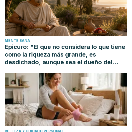
Nueva York: Cambridge UP, p. 37.
Pijpers, D.; Constant, J. G., and Jansen, K. (1986). The
Complete Book of Fruit. London: MultPub.
MENTE SANA
Epicuro: "El que no considera lo que tiene
como la riqueza más grande, es
desdichado, aunque sea el dueño del
mundo"
BELLEZA Y CUIDADO PERSONAL