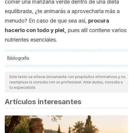
comer una manzana verde dentro de una dieta
equilibrada, ¿te animarás a aprovecharla más a
menudo? En caso de que sea así,
procura
hacerlo con todo y piel,
pues allí contiene varios
nutrientes esenciales.
Bibliografía
Todas las fuentes citadas fueron revisadas a profundidad por
nuestro equipo, para asegurar su calidad, confiabilidad,
Este texto se ofrece únicamente con propósitos informativos y no
reemplaza la consulta con un profesional. Ante dudas, consulta a
vigencia y validez.
La bibliografía de este artículo fue
tu especialista.
considerada confiable y de precisión académica o
Artículos interesantes
científica.
Ferree I., and Warrington, J. (2003). Apples: Botany,
Production and Uses. Ohio: CABI Publishing.
Jackson, J. E. (2003). The Biology of Aples and Pears.