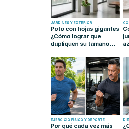
JARDINES Y EXTERIOR
CO
Poto con hojas gigantes
C
¿Cómo lograr que
ju
dupliquen su tamaño
az
con un tutor?
si
EJERCICIO FÍSICO Y DEPORTE
DI
Por qué cada vez más
¿C