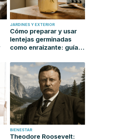
JARDINES Y EXTERIOR
Cómo preparar y usar
lentejas germinadas
r
como enraizante: guía
paso a paso
BIENESTAR
Theodore Roosevelt: