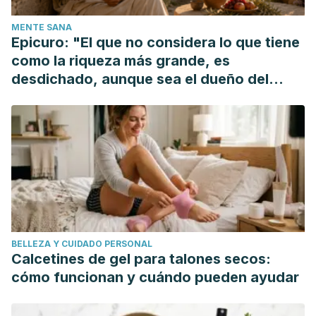
in psychology
,
7
, 1675. Available at:
MENTE SANA
https://doi.org/10.3389/fpsyg.2016.01675
. Accessed
Epicuro: "El que no considera lo que tiene
31/03/2020.
como la riqueza más grande, es
Turkle, S. (2011). The tethered self: Technology reinvents
desdichado, aunque sea el dueño del
intimacy and solitude.
Continuing Higher Education
mundo"
Review
,
75
, 28-31. Available at:
https://eric.ed.gov/?
id=EJ967807
. Accessed 31/03/2020.
BELLEZA Y CUIDADO PERSONAL
Calcetines de gel para talones secos:
cómo funcionan y cuándo pueden ayudar