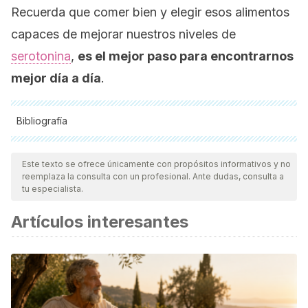
Recuerda que comer bien y elegir esos alimentos
capaces de mejorar nuestros niveles de
serotonina
,
es el mejor paso para encontrarnos
mejor día a día
.
Bibliografía
Todas las fuentes citadas fueron revisadas a profundidad por
nuestro equipo, para asegurar su calidad, confiabilidad,
Este texto se ofrece únicamente con propósitos informativos y no
reemplaza la consulta con un profesional. Ante dudas, consulta a
vigencia y validez.
La bibliografía de este artículo fue
tu especialista.
considerada confiable y de precisión académica o
Artículos interesantes
científica.
American Phychiatric Association. (2002). Trastornos del
estado de ánimo. DSM-IV-TR Manual diagnóstico y
estadístico de los trastornos mentales.
https://doi.org/10.1016/j.ejmech.2013.09.028