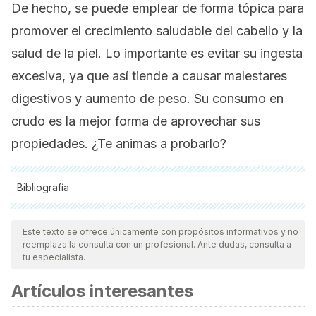
De hecho, se puede emplear de forma tópica para
promover el crecimiento saludable del cabello y la
salud de la piel. Lo importante es evitar su ingesta
excesiva, ya que así tiende a causar malestares
digestivos y aumento de peso. Su consumo en
crudo es la mejor forma de aprovechar sus
propiedades. ¿Te animas a probarlo?
Bibliografía
Todas las fuentes citadas fueron revisadas a profundidad por
nuestro equipo, para asegurar su calidad, confiabilidad,
Este texto se ofrece únicamente con propósitos informativos y no
reemplaza la consulta con un profesional. Ante dudas, consulta a
vigencia y validez.
La bibliografía de este artículo fue
tu especialista.
considerada confiable y de precisión académica o
Artículos interesantes
científica.
Adams, G. G., Imran, S., Wang, S., Mohammad, A., Kok, M. S.,