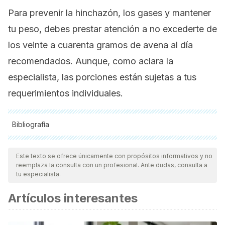
Para prevenir la hinchazón, los gases y mantener
tu peso, debes prestar atención a no excederte de
los veinte a cuarenta gramos de avena al día
recomendados. Aunque, como aclara la
especialista, las porciones están sujetas a tus
requerimientos individuales.
Bibliografía
Todas las fuentes citadas fueron revisadas a profundidad por
nuestro equipo, para asegurar su calidad, confiabilidad,
Este texto se ofrece únicamente con propósitos informativos y no
reemplaza la consulta con un profesional. Ante dudas, consulta a
vigencia y validez.
La bibliografía de este artículo fue
tu especialista.
considerada confiable y de precisión académica o
Artículos interesantes
científica.
Administración de Alimentos y Medicamentos de los