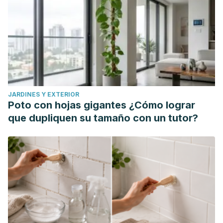
Estados Unidos. (2018).
El gluten y el etiquetado de los
alimentos
. Consultado el 9 de diciembre de 2024.
https://www.fda.gov/food/nutrition-education-resources-
materials/el-gluten-y-el-etiquetado-de-los-alimentos
Fundación Española de Nutrición (2017).
Datos actuales
sobre las propiedades nutricionales de la avena
.
Consultado el 9 de diciembre de 2024.
JARDINES Y EXTERIOR
https://www.fen.org.es/storage/app/media/PUBLICACIONE
Poto con hojas gigantes ¿Cómo lograr
Gilissen, L. J., Van der Meer, I. M., & Smulders, M. J. (2016).
que dupliquen su tamaño con un tutor?
Why oats are safe and healthy for celiac disease patients.
Medical Sciences
,
4
(4), 21.
https://www.mdpi.com/2076-
3271/4/4/21
Noori, E., Hashemi, N., Rezaee, D., Maleki, R., Shams, F.,
Kazemi, B., ... & Rahimi, F. (2024). Potential therapeutic
options for celiac Disease: An update on Current evidence
from Gluten-Free diet to cell therapy.
International