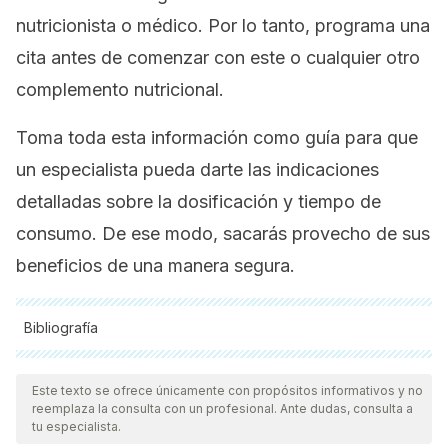
nutricionista o médico. Por lo tanto, programa una
cita antes de comenzar con este o cualquier otro
complemento nutricional.
Toma toda esta información como guía para que
un especialista pueda darte las indicaciones
detalladas sobre la dosificación y tiempo de
consumo. De ese modo, sacarás provecho de sus
beneficios de una manera segura.
Bibliografía
Todas las fuentes citadas fueron revisadas a profundidad por
nuestro equipo, para asegurar su calidad, confiabilidad,
Este texto se ofrece únicamente con propósitos informativos y no
reemplaza la consulta con un profesional. Ante dudas, consulta a
vigencia y validez.
La bibliografía de este artículo fue
tu especialista.
considerada confiable y de precisión académica o