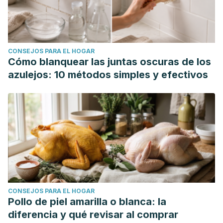
Branched chain amino acids: beyond nutrition
metabolism.
International Journal of Molecular
Sciences
,
19
(4), 954.
CONSEJOS PARA EL HOGAR
https://pubmed.ncbi.nlm.nih.gov/29570613/
Cómo blanquear las juntas oscuras de los
Novin, Z., Ghavamzadeh, S., & Mehdizadeh, A. (2019). The
azulejos: 10 métodos simples y efectivos
weight loss effects of branched chain amino acids and
vitamin B6: a randomized controlled trial on obese and
overweight women.
International Journal for Vitamin and
Nutrition Research
.
https://econtent.hogrefe.com/doi/full/10.1024/0300-
9831/a000511
Ruiz, A., Méndez, O., Román, B., González, S., Fernández,
G., Rodríguez, P., ... & Macías, R. (2018). Manejo dietético y
CONSEJOS PARA EL HOGAR
suplementación con aminoácidos de cadena ramificada en
Pollo de piel amarilla o blanca: la
cirrosis hepática.
Revista de Gastroenterologia de
diferencia y qué revisar al comprar
México
,
83
(4), 424-433.