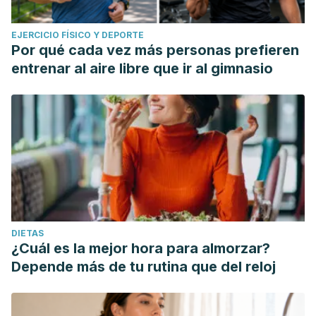
https://link.springer.com/article/10.1007/s00726-021-
EJERCICIO FÍSICO Y DEPORTE
03089-2
Por qué cada vez más personas prefieren
Yamashita, M. (2020). Potential role of neuroactive
entrenar al aire libre que ir al gimnasio
tryptophan metabolites in central fatigue: establishment of
the fatigue circuit.
International Journal of Tryptophan
Research
,
13
, 1178646920936279.
https://journals.sagepub.com/doi/full/10.1177/1178646920936
Yoon, M. (2016). The emerging role of branched-chain
amino acids in insulin resistance and
metabolism.
Nutrients
,
8
(7), 405.
https://www.mdpi.com/2072-6643/8/7/405
DIETAS
¿Cuál es la mejor hora para almorzar?
Depende más de tu rutina que del reloj