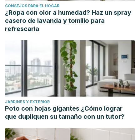
CONSEJOS PARA EL HOGAR
characterization-and-processing-of-a-colom?lang=pt-br
¿Ropa con olor a humedad? Haz un spray
Al-Niaimi, F. (2017, 1 julio). Topical Vitamin C and the Skin:
casero de lavanda y tomillo para
Mechanisms of Action and Clinical Applications. PubMed
refrescarla
Central (PMC).
https://www.ncbi.nlm.nih.gov/pmc/articles/PMC5605218/
Apaza, T. L., Perez, V. L., Serban, A. I., Navarro, M. J. A., &
Rumbero, A. (2019). Alkamides from Tropaeolum tuberosum
inhibit inflammatory response induced by TNF–α and NF–
κB. Journal of Ethnopharmacology, 235, 199-205.
https://www.sciencedirect.com/science/article/abs/pii/S037
Behar, H. (2021). Phenolic compounds and in vitro
JARDINES Y EXTERIOR
antioxidant activity of six accessions of mashua
Poto con hojas gigantes ¿Cómo lograr
(Tropaeolum tuberosum R. & P.) from Puno Region, Peru.
que dupliquen su tamaño con un tutor?
https://www.redalyc.org/journal/1799/179969339010/
Campos, D., Chirinos, R., Ranilla, L. G., & Pedreschi, R.
(2018b). Bioactive Potential of Andean Fruits, Seeds, and