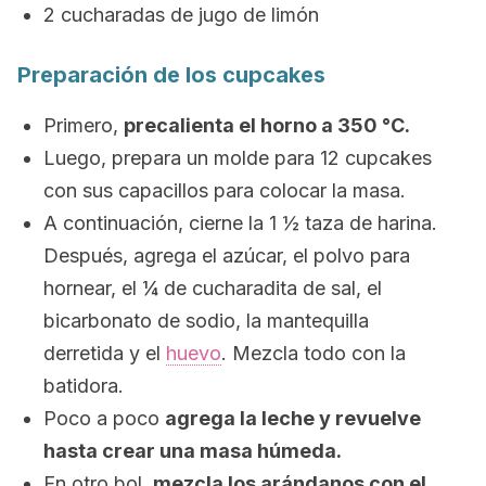
2 cucharadas de jugo de limón
Preparación de los
cupcakes
Primero,
precalienta el horno a 350 °C.
Luego, prepara un molde para 12
cupcakes
con sus capacillos para colocar la masa.
A continuación, cierne la 1 ½ taza de harina.
Después, agrega el azúcar, el polvo para
hornear, el ¼ de cucharadita de sal, el
bicarbonato de sodio, la mantequilla
derretida y el
huevo
. Mezcla todo con la
batidora.
Poco a poco
agrega la leche y revuelve
hasta crear una masa húmeda.
En otro bol,
mezcla los arándanos con el