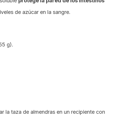
nsoluble
protege la pared de los intestinos
iveles de azúcar en la sangre.
55 g).
r la taza de almendras en un recipiente con