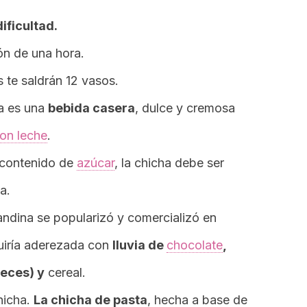
ificultad.
ón de una hora.
s te saldrán 12 vasos.
a es una
bebida casera
, dulce y cremosa
con leche
.
 contenido de
azúcar
, la chicha debe ser
a.
 andina se popularizó y comercializó en
quiría aderezada con
lluvia de
chocolate
,
ueces) y
cereal.
hicha.
La chicha de pasta
, hecha a base de