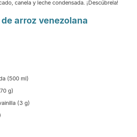
picado, canela y leche condensada. ¡Descúbrela!
a de arroz venezolana
ida (500 ml)
370 g)
inilla (3 g)
)