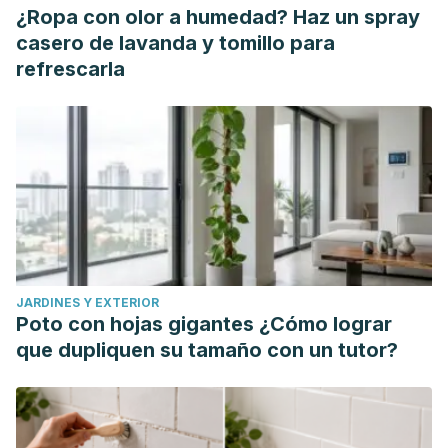
Gill SK, Rossi M, Bajka B, Whelan K. Dietary fibre in
¿Ropa con olor a humedad? Haz un spray
gastrointestinal health and disease.
Nat Rev Gastroenterol
casero de lavanda y tomillo para
Hepatol
. 2021;18(2):101-116. doi:10.1038/s41575-020-00375-
refrescarla
4
JARDINES Y EXTERIOR
Poto con hojas gigantes ¿Cómo lograr
que dupliquen su tamaño con un tutor?