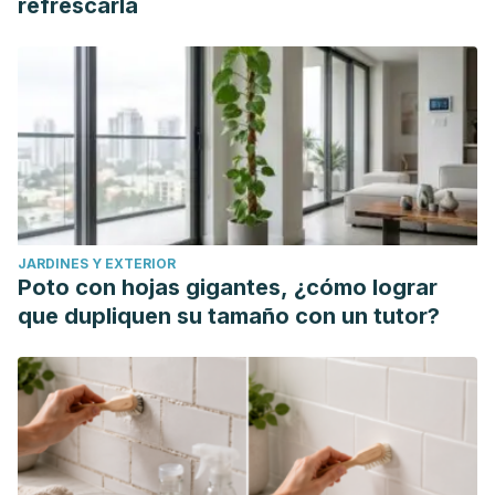
refrescarla
Z., Symons, J. D., Shankar, K., & Babu, P. V. A. (2019).
Dietary supplementation with strawberry induces marked
changes in the composition and functional potential of the
gut microbiome in diabetic mice.
The Journal Of Nutritional
Biochemistry,
66, 63-69.
https://www.sciencedirect.com/science/article/abs/pii/S09
Selek Aksoy, I., & Otles, S. (2022). Effects of Green Apple
(Golden Delicious) and Its Three Major Flavonols
JARDINES Y EXTERIOR
Consumption on Obesity, Lipids, and Oxidative Stress in
Poto con hojas gigantes, ¿cómo lograr
Obese Rats.
Molecules (Basel, Switzerland),
27(4), 1243.
que dupliquen su tamaño con un tutor?
https://www.ncbi.nlm.nih.gov/pmc/articles/PMC8877779/
Syed, R. U., Moni, S. S., Break, M. K. B., Khojali, W. M. A.,
Jafar, M., Alshammari, M. D., Abdelsalam, K., Taymour, S.,
Alreshidi, K. S. M., Elhassan Taha, M. M., & Mohan, S. (2023).
Broccoli: A Multi-Faceted Vegetable for Health: An In-Depth
Review of Its Nutritional Attributes, Antimicrobial Abilities,