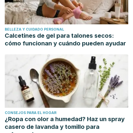
01-04.
https://www.semanticscholar.org/paper/Study-of-
phytochemical-analysis-and-antioxidant-of-Kaliyaperumal-
Radhika/4ab12d2a1c30b0e41ac2c3a45fad09c4219837e3
BELLEZA Y CUIDADO PERSONAL
Mitsou, E. K., Kougia, E., Nomikos, T., Yannakoulia, M.,
Calcetines de gel para talones secos:
Mountzouris, K. C., & Kyriacou, A. (2011). Effect of banana
cómo funcionan y cuándo pueden ayudar
consumption on faecal microbiota: a randomised,
controlled trial.
Anaerobe
, 17(6), 384-387.
https://pubmed.ncbi.nlm.nih.gov/21524710/
Mohd Ali, M., Hashim, N., Abd Aziz, S., & Lasekan, O. (2020).
Pineapple (Ananas comosus): A comprehensive review of
nutritional values, volatile compounds, health benefits, and
potential food products.
Food research international
(Ottawa, Ont.),
137, 109675.
CONSEJOS PARA EL HOGAR
https://pubmed.ncbi.nlm.nih.gov/33233252/
¿Ropa con olor a humedad? Haz un spray
Petersen, C., Wankhade, U. D., Bharat, D., Wong, K.,
casero de lavanda y tomillo para
Mueller, J. E., Chintapalli, S. V., Piccolo, B. D., Jalili, T., Jia,