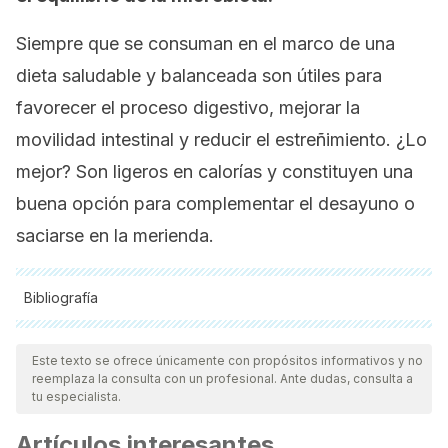
Siempre que se consuman en el marco de una
dieta saludable y balanceada son útiles para
favorecer el proceso digestivo, mejorar la
movilidad intestinal y reducir el estreñimiento. ¿Lo
mejor? Son ligeros en calorías y constituyen una
buena opción para complementar el desayuno o
saciarse en la merienda.
Bibliografía
Todas las fuentes citadas fueron revisadas a profundidad por
nuestro equipo, para asegurar su calidad, confiabilidad,
Este texto se ofrece únicamente con propósitos informativos y no
reemplaza la consulta con un profesional. Ante dudas, consulta a
vigencia y validez.
La bibliografía de este artículo fue
tu especialista.
considerada confiable y de precisión académica o
Artículos interesantes
científica.