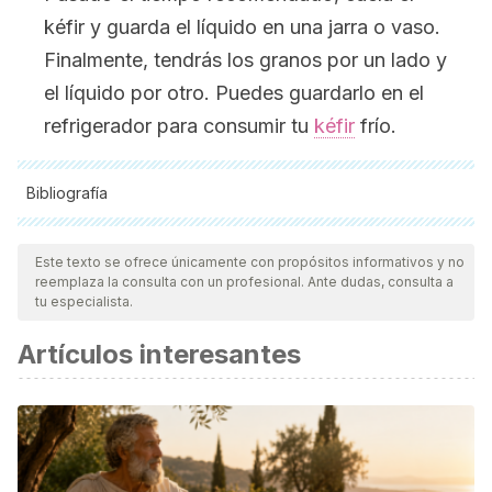
kéfir y guarda el líquido en una jarra o vaso.
Finalmente, tendrás los granos por un lado y
el líquido por otro. Puedes guardarlo en el
refrigerador para consumir tu
kéfir
frío.
Bibliografía
Todas las fuentes citadas fueron revisadas a profundidad por
nuestro equipo, para asegurar su calidad, confiabilidad,
Este texto se ofrece únicamente con propósitos informativos y no
reemplaza la consulta con un profesional. Ante dudas, consulta a
vigencia y validez.
La bibliografía de este artículo fue
tu especialista.
considerada confiable y de precisión académica o
Artículos interesantes
científica.
De Oliveira Leite AM, et al. (2013). Microbiological,
technological and therapeutic properties of kefir: a natural
probiotic beverage. scielo.br/scielo.php?
script=sci_arttext&pid=S1517-