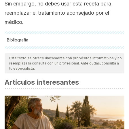
Sin embargo, no debes usar esta receta para
reemplazar el tratamiento aconsejado por el
médico.
Bibliografía
Todas las fuentes citadas fueron revisadas a profundidad por
nuestro equipo, para asegurar su calidad, confiabilidad,
Este texto se ofrece únicamente con propósitos informativos y no
reemplaza la consulta con un profesional. Ante dudas, consulta a
vigencia y validez.
La bibliografía de este artículo fue
tu especialista.
considerada confiable y de precisión académica o
Artículos interesantes
científica.
Elwood, D. (2012). Colecistitis. Clínicas Quirúrgicas De
Norteamérica. https://doi.org/10.1016/S0186-
0216(08)88081-0
Yadav, M., Jain, S., Tomar, R., Prasad, G. B. K. S., & Yadav, H.
(2010). Medicinal and biological potential of pumpkin: An