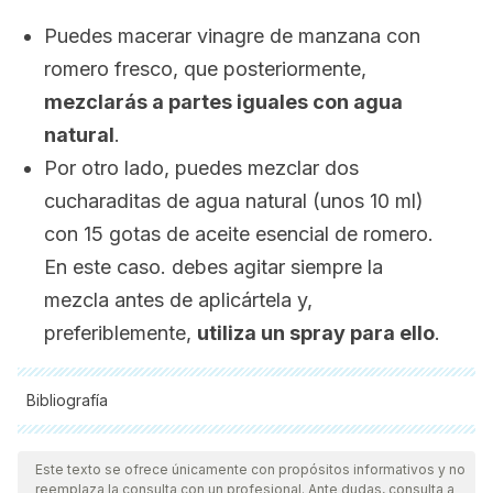
Puedes macerar vinagre de manzana con
romero fresco, que posteriormente,
mezclarás a partes iguales con agua
natural
.
Por otro lado, puedes mezclar dos
cucharaditas de agua natural (unos 10 ml)
con 15 gotas de aceite esencial de romero.
En este caso. debes agitar siempre la
mezcla antes de aplicártela y,
preferiblemente,
utiliza un
spray
para ello
.
Bibliografía
Todas las fuentes citadas fueron revisadas a profundidad por
nuestro equipo, para asegurar su calidad, confiabilidad,
Este texto se ofrece únicamente con propósitos informativos y no
reemplaza la consulta con un profesional. Ante dudas, consulta a