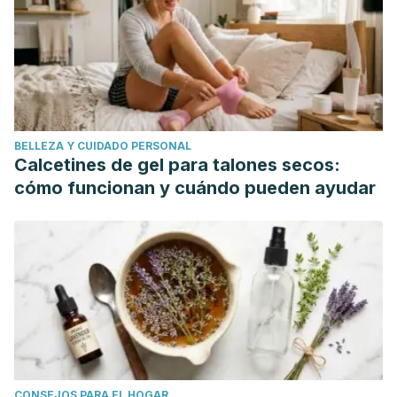
5.pdf
Johnston, C. S., & Gaas, C. A.
(2006). Vinegar: medicinal
uses and antiglycemic effect.
Medscape General Medicine
,
8
(2), 61.
https://www.ncbi.nlm.nih.gov/pmc/articles/PMC1785201/
Lee, M. H., Nam, T. G., Lee, I., Shin, E. J., Han, A. R.,
BELLEZA Y CUIDADO PERSONAL
Lee, P., ... & Lim, T. G.
(2018). Skin anti‐inflammatory
Calcetines de gel para talones secos:
activity of rose petal extract (Rosa gallica) through
cómo funcionan y cuándo pueden ayudar
reduction of MAPK signaling pathway.
Food science &
nutrition
,
6
(8), 2560-2567.
https://www.ncbi.nlm.nih.gov/pmc/articles/PMC6261181/
De Oliveira, J. R., Camargo, S. E. A., & De Oliveira, L. D.
(2019). Rosmarinus officinalis L.(rosemary) as therapeutic
and prophylactic agent.
Journal of biomedical science
,
26
(1), 5.
https://www.ncbi.nlm.nih.gov/pmc/articles/PMC6325740/
CONSEJOS PARA EL HOGAR