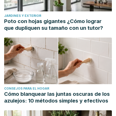
https://link.springer.com/article/10.1007/s11934-014-0440-3
Lazzeri, M., Sansalone, S., Guazzoni, G., & Barbagli, G.
JARDINES Y EXTERIOR
(2016). Incidence, causes, and complications of urethral
Poto con hojas gigantes ¿Cómo lograr
stricture disease.
European Urology Supplements
,
15
(1), 2-
que dupliquen su tamaño con un tutor?
6.
https://www.sciencedirect.com/science/article/abs/pii/S156
Lim, K. B. (2017). Epidemiology of clinical benign prostatic
hyperplasia.
Asian journal of urology
,
4
(3), 148-151.
https://www.sciencedirect.com/science/article/pii/S2214388
Mehta, P., Leslie, S. W., & Reddivari, A. K. R. (2022). Dysuria.
In
StatPearls [Internet]
. StatPearls Publishing.Consultado el
4 de marzo de 2024.
CONSEJOS PARA EL HOGAR
https://www.ncbi.nlm.nih.gov/books/NBK549918/
Cómo blanquear las juntas oscuras de los
Menezes, C. B., Frasson, A. P., & Tasca, T. (2016).
azulejos: 10 métodos simples y efectivos
Trichomoniasis-are we giving the deserved attention to the
most common non-viral sexually transmitted disease