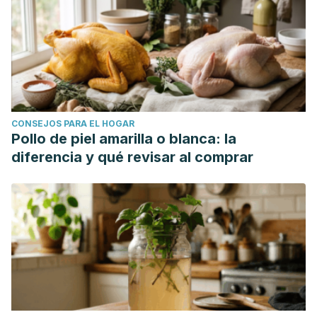
worldwide?.
Microbial cell
,
3
(9), 404.
https://www.ncbi.nlm.nih.gov/pmc/articles/PMC5354568/
Phillips, N. A., & Bachmann, G. A. (2021). The genitourinary
syndrome of menopause.
Menopause
,
28
(5), 579-588.
https://journals.lww.com/menopausejournal/Fulltext/2021/0
Pineda-Murillo, J., Martínez-Carrillo, G., Marín-Acosta, D. D.
CONSEJOS PARA EL HOGAR
J., Viveros-Contreras, C., Torres-Aguilar, J., & Pineda-
Pollo de piel amarilla o blanca: la
Murillo, E. G. (2018). Tratamiento contemporáneo de la
diferencia y qué revisar al comprar
litiasis renal piélica: a propósito de un caso.
Revista de la
Facultad de Medicina (México)
,
61
(4), 16-21.
https://www.scielo.org.mx/scielo.php?pid=S0026-
17422018000400016&script=sci_arttext
Tan, C. W., & Chlebicki, M. P. (2016). Urinary tract infections
in adults.
Singapore medical journal
,
57
(9), 485.
https://www.ncbi.nlm.nih.gov/pmc/articles/PMC5027397/