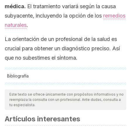
médica.
El tratamiento variará según la causa
subyacente, incluyendo la opción de los
remedios
naturales
.
La orientación de un profesional de la salud es
crucial para obtener un diagnóstico preciso. Así
que no subestimes el síntoma.
Bibliografía
Todas las fuentes citadas fueron revisadas a profundidad por
nuestro equipo, para asegurar su calidad, confiabilidad,
Este texto se ofrece únicamente con propósitos informativos y no
reemplaza la consulta con un profesional. Ante dudas, consulta a
vigencia y validez.
La bibliografía de este artículo fue
tu especialista.
considerada confiable y de precisión académica o
Artículos interesantes
científica.
Dobrek, L. (2023). Lower Urinary Tract Disorders as