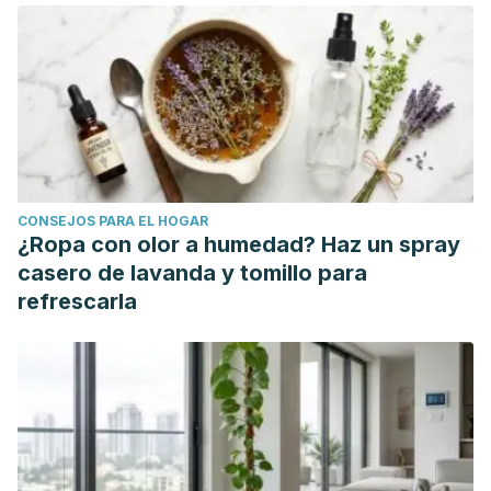
Adverse Drug Reactions—A Literature
Review.
Pharmaceuticals
,
16
(7), 1031.
https://www.mdpi.com/1424-8247/16/7/1031
Geerlings, S. E. (2016). Clinical presentations and
epidemiology of urinary tract infections.
Microbiology
spectrum
,
4
(5), 4-5.
https://journals.asm.org/doi/abs/10.1128/microbiolspec.uti-
CONSEJOS PARA EL HOGAR
0002-2012
¿Ropa con olor a humedad? Haz un spray
Hanno, P. M., Erickson, D., Moldwin, R., & Faraday, M. M.
casero de lavanda y tomillo para
(2015). Diagnosis and treatment of interstitial
refrescarla
cystitis/bladder pain syndrome: AUA guideline
amendment.
The Journal of urology
,
193
(5), 1545-1553.
https://www.auajournals.org/doi/full/10.1016/j.juro.2015.01.086
James, R., & Hijaz, A. (2014). Lower urinary tract symptoms
in women with diabetes mellitus: a current review.
Current
urology reports
,
15
, 1-8.