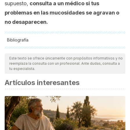
supuesto,
consulta a un médico si tus
problemas en las mucosidades se agravan o
no desaparecen.
Bibliografía
Todas las fuentes citadas fueron revisadas a profundidad por
nuestro equipo, para asegurar su calidad, confiabilidad,
Este texto se ofrece únicamente con propósitos informativos y no
reemplaza la consulta con un profesional. Ante dudas, consulta a
vigencia y validez.
La bibliografía de este artículo fue
tu especialista.
considerada confiable y de precisión académica o
Artículos interesantes
científica.
Piccirillo, J. F. (2004). Acute Bacterial Sinusitis. New
England Journal of Medicine.
https://doi.org/10.1056/NEJMcp035553
Slavin, J. L., & Lloyd, B. (2012). Health Benefits of Fruits and
Vegetables. Advances in Nutrition: An International Review