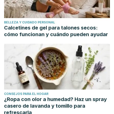
Psychology
,
57
(6), 1069–1081.
https://doi.org/10.1037/0022-3514.57.6.1069
(2008). Retrieved 25 March 2020, from
BELLEZA Y CUIDADO PERSONAL
http://www.surgam.org/articulos/502/1.%20CURSO%
Calcetines de gel para talones secos:
cómo funcionan y cuándo pueden ayudar
CONSEJOS PARA EL HOGAR
¿Ropa con olor a humedad? Haz un spray
casero de lavanda y tomillo para
refrescarla