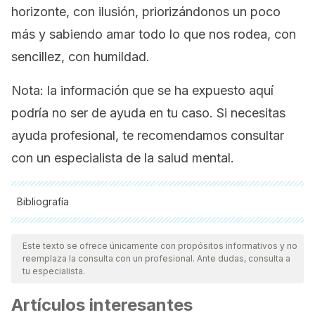
horizonte, con ilusión, priorizándonos un poco
más y sabiendo amar todo lo que nos rodea, con
sencillez, con humildad.
Nota: la información que se ha expuesto aquí
podría no ser de ayuda en tu caso. Si necesitas
ayuda profesional, te recomendamos consultar
con un especialista de la salud mental.
Bibliografía
Todas las fuentes citadas fueron revisadas a profundidad por
nuestro equipo, para asegurar su calidad, confiabilidad,
Este texto se ofrece únicamente con propósitos informativos y no
reemplaza la consulta con un profesional. Ante dudas, consulta a
vigencia y validez.
La bibliografía de este artículo fue
tu especialista.
considerada confiable y de precisión académica o
Artículos interesantes
científica.