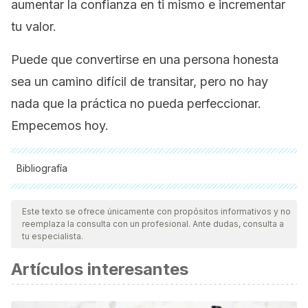
aumentar la confianza en ti mismo e incrementar
tu valor.
Puede que convertirse en una persona honesta
sea un camino difícil de transitar, pero no hay
nada que la práctica no pueda perfeccionar.
Empecemos hoy.
Bibliografía
Todas las fuentes citadas fueron revisadas a profundidad por
nuestro equipo, para asegurar su calidad, confiabilidad,
Este texto se ofrece únicamente con propósitos informativos y no
reemplaza la consulta con un profesional. Ante dudas, consulta a
vigencia y validez.
La bibliografía de este artículo fue
tu especialista.
considerada confiable y de precisión académica o
Artículos interesantes
científica.
Crockett, M. J., Siegel, J. Z., Kurth-Nelson, Z., Dayan, P., &
Dolan, R. J. (2017). Moral transgressions corrupt neural