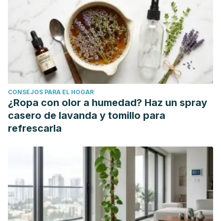
representations of value. Nature Neuroscience, 20(6),
879–885. https://doi.org/10.1038/nn.4557
CONSEJOS PARA EL HOGAR
¿Ropa con olor a humedad? Haz un spray
casero de lavanda y tomillo para
refrescarla