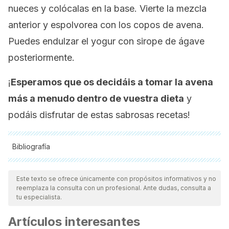
nueces y colócalas en la base. Vierte la mezcla
anterior y espolvorea con los copos de avena.
Puedes endulzar el yogur con sirope de ágave
posteriormente.
¡
Esperamos que os decidáis a tomar la avena
más a menudo dentro de vuestra dieta
y
podáis disfrutar de estas sabrosas recetas!
Bibliografía
Todas las fuentes citadas fueron revisadas a profundidad por
nuestro equipo, para asegurar su calidad, confiabilidad,
Este texto se ofrece únicamente con propósitos informativos y no
reemplaza la consulta con un profesional. Ante dudas, consulta a
vigencia y validez.
La bibliografía de este artículo fue
tu especialista.
considerada confiable y de precisión académica o
Artículos interesantes
científica.