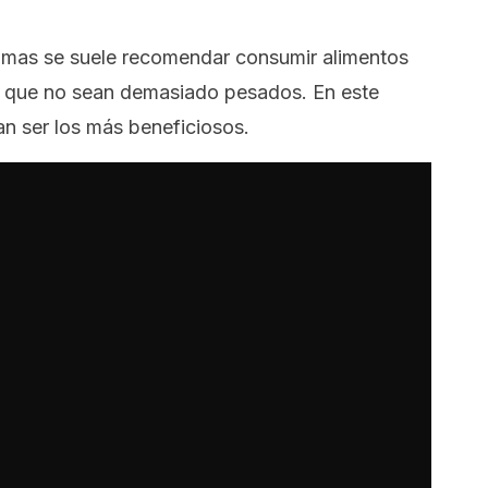
tomas se suele recomendar consumir alimentos
 que no sean demasiado pesados. En este
an ser los más beneficiosos.