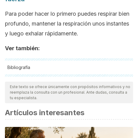
Para poder hacer lo primero puedes respirar bien
profundo, mantener la respiración unos instantes
y luego exhalar rápidamente.
Ver también:
Bibliografía
Todas las fuentes citadas fueron revisadas a profundidad por
nuestro equipo, para asegurar su calidad, confiabilidad,
Este texto se ofrece únicamente con propósitos informativos y no
reemplaza la consulta con un profesional. Ante dudas, consulta a
vigencia y validez.
La bibliografía de este artículo fue
tu especialista.
considerada confiable y de precisión académica o
Artículos interesantes
científica.
Arroba Basanta, M. (2003). Laringitis aguda (Crup). Anales
de Pediatría.