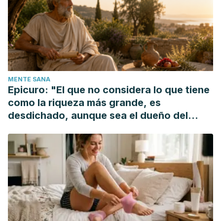
Peña, C. (2010). La disfonía. Revista Digital Para Profesores
de La Enseñanza.
Le Huche, F. (2004). LA VOZ, Patología Vocal De Origen
Orgánico. Breviarios Del Fondo de Cultura Económica.
MENTE SANA
Epicuro: "El que no considera lo que tiene
como la riqueza más grande, es
desdichado, aunque sea el dueño del
mundo"