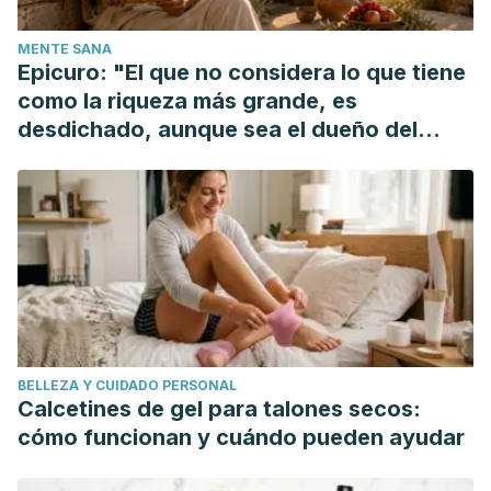
Epidemiology and quality of life in functional
MENTE SANA
gestrointestinal disorders. Chang, L. (2004). Aliment
Epicuro: "El que no considera lo que tiene
Pharmacol Ther, 7:31-39.
como la riqueza más grande, es
Laxative abuse: epidemiology, diagnosis and management.
desdichado, aunque sea el dueño del
Roerig JL1, Steffen KJ, Mitchell JE, Zunker C. Department
mundo"
of Clinical Neuroscience, University of North Dakota
School of Medicine and Health Sciences. (2010). (12):1487-
503.
BELLEZA Y CUIDADO PERSONAL
Calcetines de gel para talones secos:
cómo funcionan y cuándo pueden ayudar