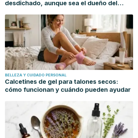
(2002). GC-MS analysis of essential oil of some commercial
desdichado, aunque sea el dueño del
Fennel teas. Food Chemistry. https://doi.org/10.1016/S0308-
mundo"
8146(01)00277-1
Roby, M. H. H., Sarhan, M. A., Selim, K. A. H., & Khalel, K. I.
(2013). Antioxidant and antimicrobial activities of essential
oil and extracts of fennel (Foeniculum vulgare L.) and
chamomile (Matricaria chamomilla L.).
Industrial crops and
products
,
44
, 437-445.
https://www.sciencedirect.com/science/article/abs/pii/S09
BELLEZA Y CUIDADO PERSONAL
via%3Dihub
Calcetines de gel para talones secos:
Tebyanian, M., Umaña, O., Yebra, L. R., & Chaverri, P. E. A. El
cómo funcionan y cuándo pueden ayudar
hinojo (Foeniculum vulgare Mill.) en las Ciencias
Farmacéuticas.
https://unibe.ac.cr/revistafarmacia/wp-
content/uploads/tesis/TESIS1112/TESIS1112.pdf
Badgujar, S. B., Patel, V. V., & Bandivdekar, A. H. (2014).
Foeniculum vulgare Mill: a review of its botany,