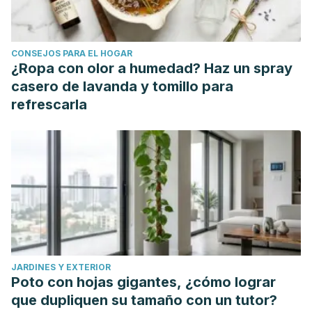
phytochemistry, pharmacology, contemporary application,
and toxicology.
BioMed research international
,
2014
.
https://www.ncbi.nlm.nih.gov/pmc/articles/PMC4137549/
CONSEJOS PARA EL HOGAR
¿Ropa con olor a humedad? Haz un spray
casero de lavanda y tomillo para
refrescarla
JARDINES Y EXTERIOR
Poto con hojas gigantes, ¿cómo lograr
que dupliquen su tamaño con un tutor?