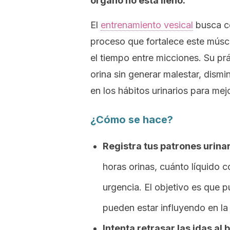
órgano no está lleno.
El
entrenamiento vesical
busca co
proceso que fortalece este músc
el tiempo entre micciones. Su pr
orina sin generar malestar, dismin
en los hábitos urinarios para mej
¿Cómo se hace?
Registra tus patrones urinar
horas orinas, cuánto líquido
urgencia. El objetivo es que p
pueden estar influyendo en la
Intenta retrasar las idas al 