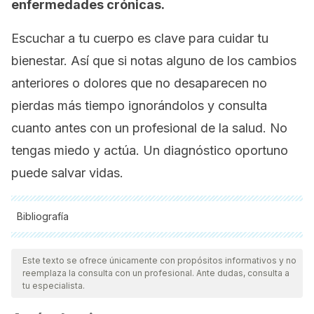
enfermedades crónicas.
Escuchar a tu cuerpo es clave para cuidar tu
bienestar. Así que si notas alguno de los cambios
anteriores o dolores que no desaparecen no
pierdas más tiempo ignorándolos y consulta
cuanto antes con un profesional de la salud. No
tengas miedo y actúa. Un diagnóstico oportuno
puede salvar vidas.
Bibliografía
Todas las fuentes citadas fueron revisadas a profundidad por
nuestro equipo, para asegurar su calidad, confiabilidad,
Este texto se ofrece únicamente con propósitos informativos y no
reemplaza la consulta con un profesional. Ante dudas, consulta a
vigencia y validez.
La bibliografía de este artículo fue
tu especialista.
considerada confiable y de precisión académica o