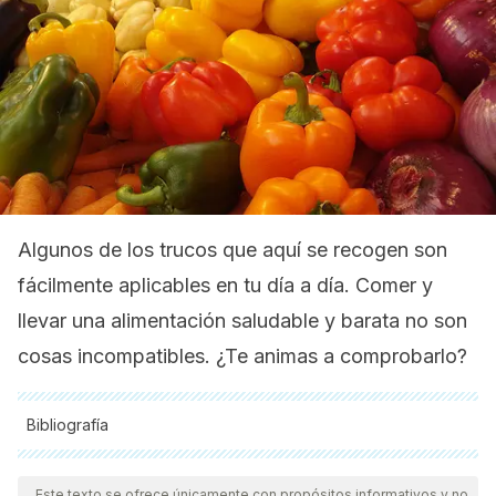
Algunos de los trucos que aquí se recogen son
fácilmente aplicables en tu día a día. Comer y
llevar una alimentación saludable y barata no son
cosas incompatibles. ¿Te animas a comprobarlo?
Bibliografía
Todas las fuentes citadas fueron revisadas a profundidad por
nuestro equipo, para asegurar su calidad, confiabilidad,
Este texto se ofrece únicamente con propósitos informativos y no