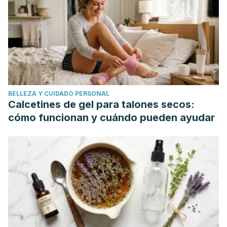
del Grupo, D. B. G. M., Álvarez, J., Cabrerizo, L., León, M.,
Luna, P. P. G., Peris, P. G., ... & Virgili, N. (2006). Bases
científicas de una alimentación saludable.
Rev Med Univ
Navarra
,
50
(4), 7-14.
https://www.researchgate.net/profile/Diego_Bellido/publica
cientificas-de-una-alimentacion-saludable.pdf
BELLEZA Y CUIDADO PERSONAL
Lindner, L., No, M., el Desayuno, P., o Refrigerio, P., & de
Calcetines de gel para talones secos:
Entradas, S. Comer Saludablemente: Consejos para
cómo funcionan y cuándo pueden ayudar
Hacerlo más Fácil.
Doval, H. C. (2013). Alimentación saludable:¿ cómo
lograrla?.
Revista Argentina de Cardiología
,
81
(6), 552-562.
https://www.redalyc.org/pdf/3053/305329421021.pdf