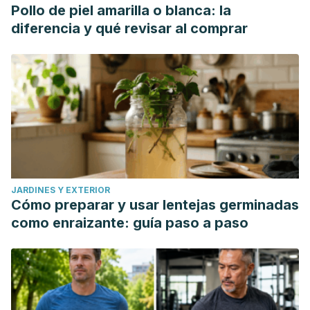
Sociedad Paraguaya de Medicina Interna
,
10
(2), 88-98.
Pollo de piel amarilla o blanca: la
http://scielo.iics.una.py/scielo.php?
diferencia y qué revisar al comprar
script=sci_arttext&pid=S2312-38932023000200088
JARDINES Y EXTERIOR
Cómo preparar y usar lentejas germinadas
como enraizante: guía paso a paso