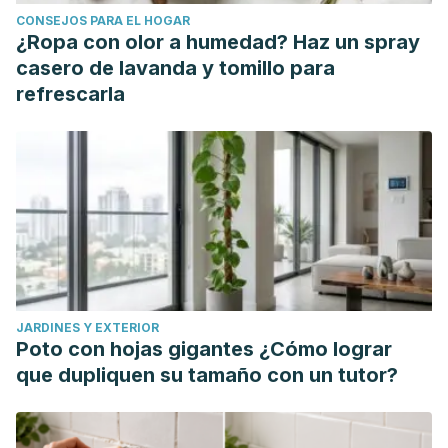
Medical School. Consultado el 19 de marzo del 2025
CONSEJOS PARA EL HOGAR
https://www.health.harvard.edu/nutrition/eat-these-fruits-
¿Ropa con olor a humedad? Haz un spray
for-their-anti-inflammatory-benefits
casero de lavanda y tomillo para
Harvard Health Publishing. (26 de marzo de 2024).
Foods
refrescarla
that fight inflammation
. Harvard Medical School. Consultado
el 19 de marzo del 2025
https://www.health.harvard.edu/staying-healthy/foods-that-
fight-inflammation
Heart and Stroke Foundation of Canada. (3 de octubre de
2024).
The DASH Diet to lower high blood pressure
.
Consultado el 19 de marzo del 2025
https://www.heartandstroke.ca/healthy-living/healthy-
JARDINES Y EXTERIOR
eating/dash-diet
Poto con hojas gigantes ¿Cómo lograr
Levine, H. (18 de octubre de 2021).
6 señales sigilosas de
que dupliquen su tamaño con un tutor?
inflamación
​. AARP. Consultado el 19 de marzo del 2025
https://www.aarp.org/espanol/salud/enfermedades-y-