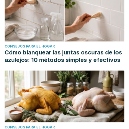
tratamientos/info-2021/sintomas-de-la-inflamacion.html
Parker, T. (3 de diciembre de 2024).
Anti-inflammatory diet:
what you need to know
. British Heart Foundation.
Consultado el 19 de marzo del 2025
https://www.bhf.org.uk/informationsupport/heart-matters-
magazine/nutrition/anti-inflammatory-diet
CONSEJOS PARA EL HOGAR
Rosenbloom, C. (29 de noviembre de 2024).
The anti-
Cómo blanquear las juntas oscuras de los
inflammatory diet: Foods to embrace and minimize
. Heart
azulejos: 10 métodos simples y efectivos
and Stroke Foundation of Canada. Consultado el 19 de
marzo del 2025
https://www.heartandstroke.ca/articles/the-
anti-inflammatory-diet
Torres, J., López, C., Silva S., Meneses, M., Jiménez, D.,
Campuzano, S., Gómez, D., & Picón, Y. (2023). Beneficios
del consumo de dieta mediterránea en individuos con
elevado riesgo cardiovascular: un patrón que debe
convertirse en el común denominador.
Revista Virtual de la
CONSEJOS PARA EL HOGAR