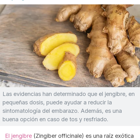
Las evidencias han determinado que el jengibre, en
pequeñas dosis, puede ayudar a reducir la
sintomatología del embarazo. Además, es una
buena opción en caso de tos y resfriado.
El jengibre
(
Zingiber officinale
) es una raíz exótica