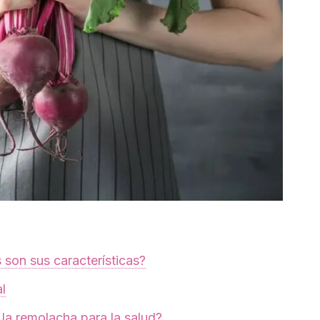
 son sus características?
l
 la remolacha para la salud?